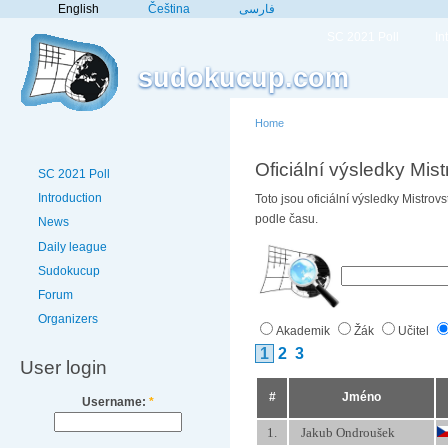
English
Čeština
فارسی
SC 2021 Poll
In
sudokucup.com
Home
Oficiální výsledky Mi
SC 2021 Poll
Introduction
Toto jsou oficiální výsledky Mistr
podle času.
News
Daily league
Sudokucup
Forum
Organizers
Akademik
Žák
Učitel
1
2
3
User login
#
Jméno
Username:
*
1.
Jakub Ondroušek