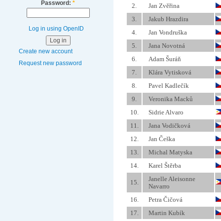
Password:
*
2.
Jan Zvěřina
3.
Jakub Hrazdira
Log in using OpenID
4.
Jan Vondruška
5.
Jana Novotná
Create new account
6.
Adam Šuráň
Request new password
7.
Klára Vytisková
8.
Pavel Kadlečík
9.
Veronika Macků
10.
Sidrie Alvaro
11.
Jana Vodičková
12.
Jan Češka
13.
Michal Matyska
14.
Karel Štěrba
Janelle Aleisonne
15.
Navarro
16.
Petra Čičová
17.
Martin Kubík