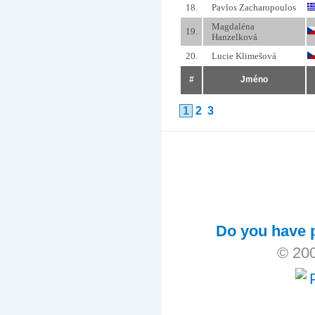
18.
Pavlos Zacharopoulos
Magdaléna
19.
Hanzelková
20.
Lucie Klimešová
#
Jméno
1
2
3
Do you have p
© 200